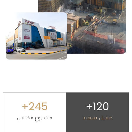
+
245
+
120
عميل سعيد
مشروع مكتمل